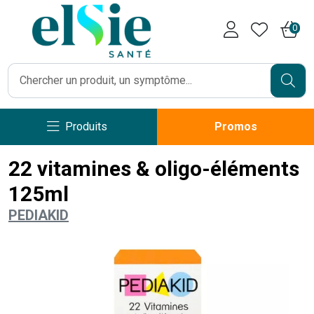
Pharmacie Caumartin Opéra V
0
Produits
Promos
22 vitamines & oligo-éléments
125ml
PEDIAKID