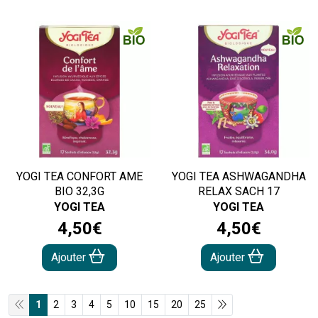
YOGI TEA CONFORT AME
YOGI TEA ASHWAGANDHA
BIO 32,3G
RELAX SACH 17
YOGI TEA
YOGI TEA
4
,
50
€
4
,
50
€
Ajouter
Ajouter
1
2
3
4
5
10
15
20
25