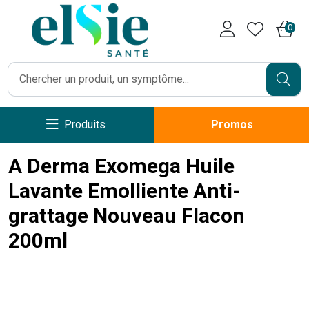
Pharmacie Caumartin Opéra V
0
Produits
Promos
A Derma Exomega Huile
Lavante Emolliente Anti-
grattage Nouveau Flacon
200ml