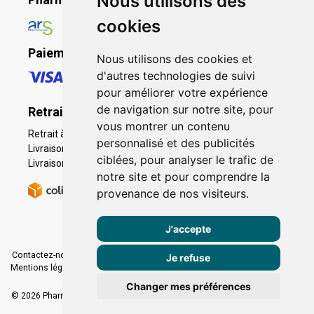
Nous utilisons des
cookies
Paiement sécurisé
Nous utilisons des cookies et
d'autres technologies de suivi
pour améliorer votre expérience
de navigation sur notre site, pour
Retrait - Livraison
vous montrer un contenu
Retrait à la pharmacie - Click & Collect
personnalisé et des publicités
Livraison en Point Relais
ciblées, pour analyser le trafic de
Livraison à domicile
notre site et pour comprendre la
provenance de nos visiteurs.
J'accepte
Contactez-nous
|
Poser une question
|
Déclarer un effet indésirable
|
Je refuse
Mentions légales
|
Conditions générales - CGV
|
Données personnelles
|
Cookies
|
Préférences Cookies
Changer mes préférences
© 2026 Pharmacie Caumartin Opéra
-
Tous droits réservés.
-
Apotekisto