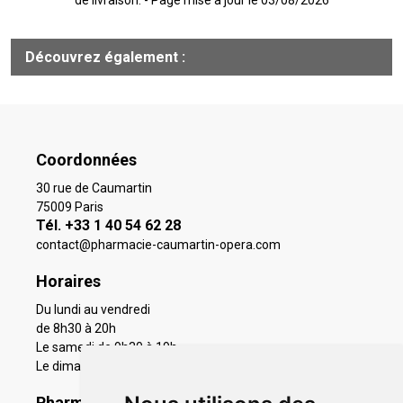
de livraison. - Page mise à jour le 03/08/2026
Découvrez également :
Coordonnées
30 rue de Caumartin
75009 Paris
Tél. +33 1 40 54 62 28
contact
@
pharmacie-caumartin-opera.com
Horaires
Du lundi au vendredi
de 8h30 à 20h
Le samedi de 9h30 à 19h
Le dimanche 11h à 19h
Pharmacie en ligne agréée