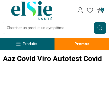
Pharmacie Caumartin Opéra V
0
Produits
Promos
Aaz Covid Viro Autotest Covid