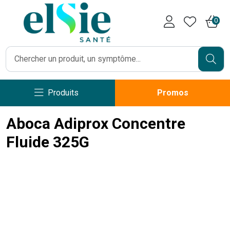
Pharmacie Caumartin Opéra V
0
Produits
Promos
Aboca Adiprox Concentre
Fluide 325G