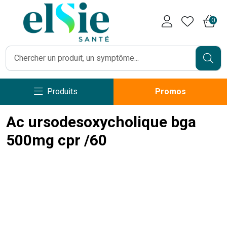
Pharmacie Caumartin Opéra V
0
Produits
Promos
Ac ursodesoxycholique bga
500mg cpr /60