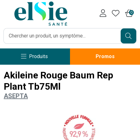
Pharmacie Caumartin Opéra V
0
Produits
Promos
Akileine Rouge Baum Rep
Plant Tb75Ml
ASEPTA