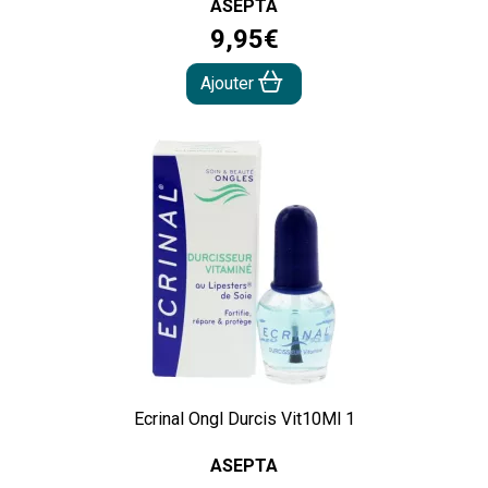
ASEPTA
9
,
95
€
Ajouter
Ecrinal Ongl Durcis Vit10Ml 1
ASEPTA