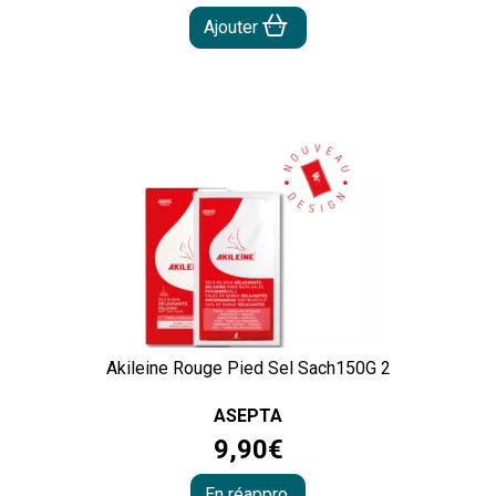
Ajouter
Akileine Rouge Pied Sel Sach150G 2
ASEPTA
9
,
90
€
En réappro.