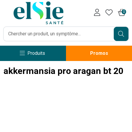
Pharmacie Caumartin Opéra V
0
Produits
Promos
akkermansia pro aragan bt 20