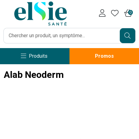
Pharmacie Caumartin Opéra V
0
Produits
Promos
Alab Neoderm