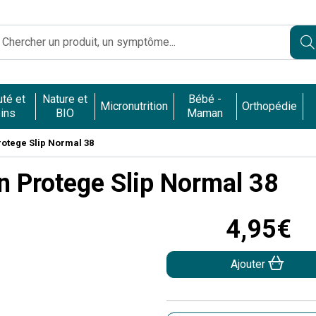
Caumartin Opéra Votre pharmacie en ligne à votre service
té et
Nature et
Bébé -
Micronutrition
Orthopédie
ins
BIO
Maman
rotege Slip Normal 38
n Protege Slip Normal 38
4
,
95
€
Ajouter