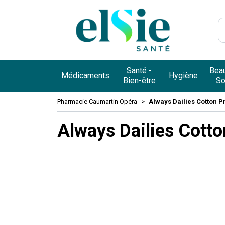
Pharmacie 
Santé -
Beau
Médicaments
Hygiène
Bien-être
So
Pharmacie Caumartin Opéra
Always Dailies Cotton P
Always Dailies Cotto