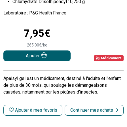
Chlorhydrate D'isothipendyl : 0,750 g
Laboratoire : P&G Health France
7
,
95
€
265
,
00
€
/kg
Ajouter
Médicament
Apaisyl gel est un médicament, destiné à l'adulte et l'enfant
de plus de 30 mois, qui soulage les démangeaisons
causées, notamment par les piqûres d'insectes.
Ajouter à mes favoris
Continuer mes achats