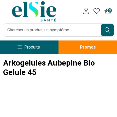
Pharmacie Caumartin Opéra V
0
Produits
Promos
Arkogelules Aubepine Bio
Gelule 45