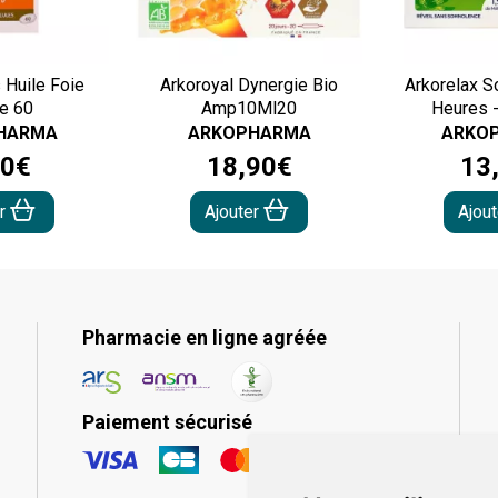
 Huile Foie
Arkoroyal Dynergie Bio
Arkorelax S
e 60
Amp10Ml20
Heures 
HARMA
ARKOPHARMA
ARKO
0
€
18
,
90
€
13
er
Ajouter
Ajou
Pharmacie en ligne agréée
Paiement sécurisé