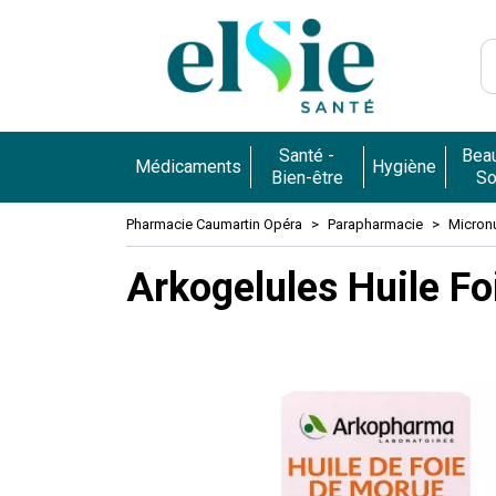
Pharmacie 
Santé -
Beau
Médicaments
Hygiène
Bien-être
So
Pharmacie Caumartin Opéra
Parapharmacie
Micronu
Arkogelules Huile F