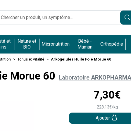
Caumartin Opéra Votre pharmacie en ligne à votre service
té et
Nature et
Bébé -
Micronutrition
Orthopédie
ins
BIO
Maman
trition
Tonus et Vitalité
Arkogelules Huile Foie Morue 60
oie Morue 60
Laboratoire
ARKOPHARM
7
,
30
€
228
,
13
€
/kg
Ajouter