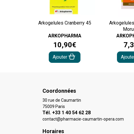
Arkogelules Cranberry 45
Arkogelules
Moru
ARKOPHARMA
ARKOP
10
,
90
€
7
,
3
Ajouter
Ajout
Coordonnées
30 rue de Caumartin
75009 Paris
Tél. +33 1 40 54 62 28
contact
@
pharmacie-caumartin-opera.com
Horaires