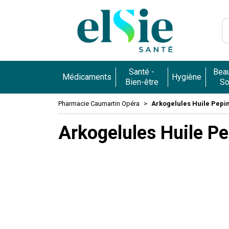
Pharmacie 
Santé -
Beau
Médicaments
Hygiène
Bien-être
So
Pharmacie Caumartin Opéra
Arkogelules Huile Pepin
Arkogelules Huile Pe