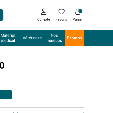
0
Compte
Favoris
Panier
Matériel
Nos
Vétérinaire
Promos
médical
marques
60