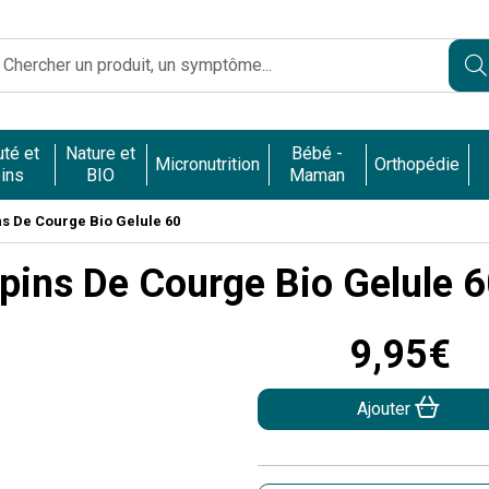
Caumartin Opéra Votre pharmacie en ligne à votre service
té et
Nature et
Bébé -
Micronutrition
Orthopédie
ins
BIO
Maman
s De Courge Bio Gelule 60
pins De Courge Bio Gelule 
9
,
95
€
Ajouter