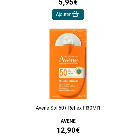
5
,
95
€
Ajouter
Avene Sol 50+ Reflex Fl30Ml1
AVENE
12
,
90
€