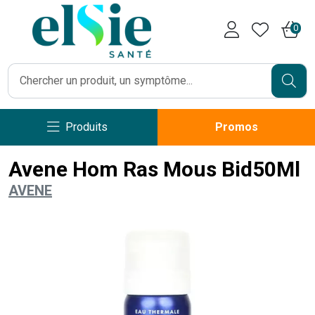
Pharmacie Caumartin Opéra V
0
Produits
Promos
Avene Hom Ras Mous Bid50Ml
AVENE