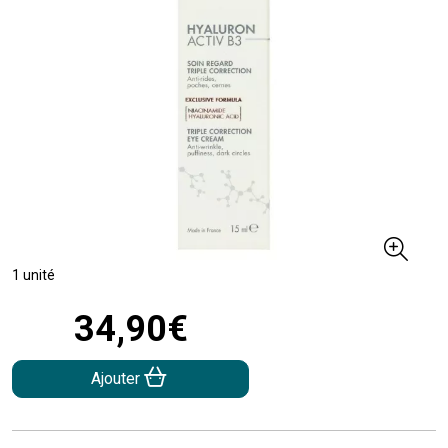
1 unité
34
,
90
€
Ajouter