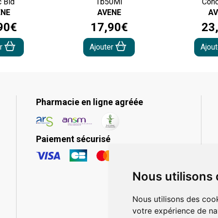
 Bld
Tb50Ml
Conc
ENE
AVENE
AV
90
€
17
,
90
€
23
er
Ajouter
Ajou
Pharmacie en ligne agréée
Paiement sécurisé
Nous utilisons
Nous utilisons des cook
votre expérience de na