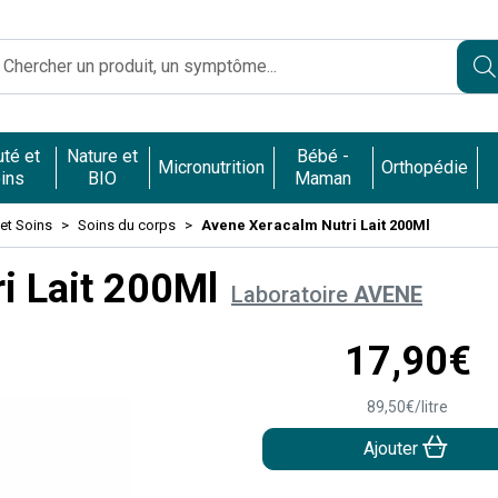
Caumartin Opéra Votre pharmacie en ligne à votre service
té et
Nature et
Bébé -
Micronutrition
Orthopédie
ins
BIO
Maman
et Soins
Soins du corps
Avene Xeracalm Nutri Lait 200Ml
i Lait 200Ml
Laboratoire
AVENE
17
,
90
€
89
,
50
€
/
litre
Ajouter