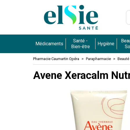
Pharmacie 
Santé -
Beau
Médicaments
Hygiène
Bien-être
So
Pharmacie Caumartin Opéra
Parapharmacie
Beauté 
Avene Xeracalm Nutr