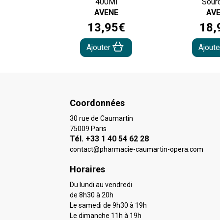
400Ml
Sourc
AVENE
AV
13
,
95
€
18
,
Ajouter
Ajout
Coordonnées
30 rue de Caumartin
75009 Paris
Tél. +33 1 40 54 62 28
contact
@
pharmacie-caumartin-opera.com
Horaires
Du lundi au vendredi
de 8h30 à 20h
Le samedi de 9h30 à 19h
Le dimanche 11h à 19h