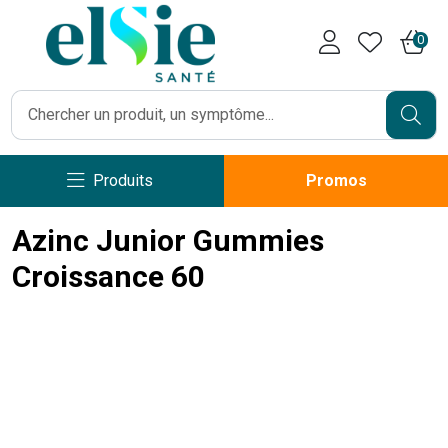
Pharmacie Caumartin Opéra V
0
Produits
Promos
Azinc Junior Gummies
Croissance 60