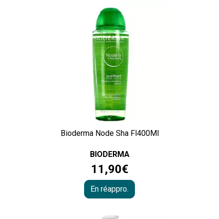
Bioderma Node Sha Fl400Ml
BIODERMA
11
,
90
€
En réappro.