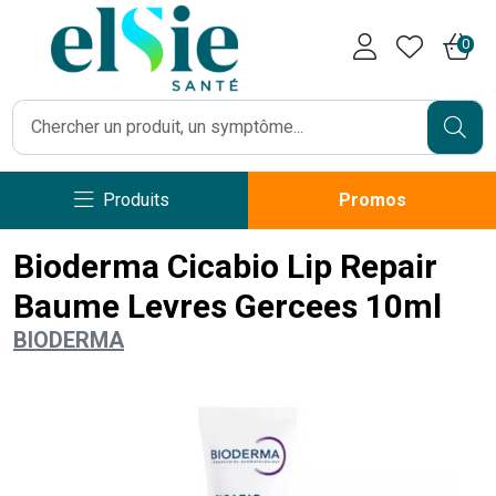
Pharmacie Caumartin Opéra V
0
Produits
Promos
Bioderma Cicabio Lip Repair
Baume Levres Gercees 10ml
BIODERMA