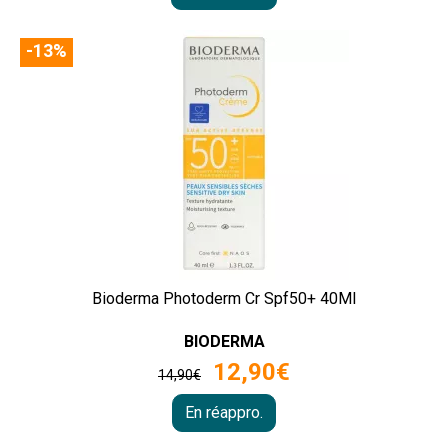
-13%
Bioderma Photoderm Cr Spf50+ 40Ml
BIODERMA
12
,
90
€
14
,
90
€
En réappro.