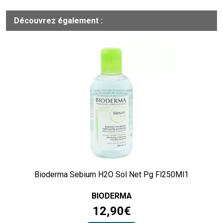
Découvrez également :
Bioderma Sebium H2O Sol Net Pg Fl250Ml1
BIODERMA
12
,
90
€