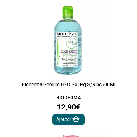
Bioderma Sebium H2O Sol Pg S/Rinc500Ml
BIODERMA
12
,
90
€
Ajouter