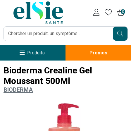
Pharmacie Caumartin Opéra V
0
Produits
Promos
Bioderma Crealine Gel
Moussant 500Ml
BIODERMA