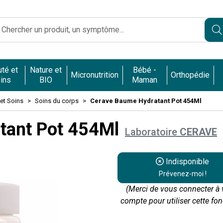
Caumartin Opéra Votre pharmacie en ligne à votre service
té et
Nature et
Bébé -
Micronutrition
Orthopédie
ins
BIO
Maman
et Soins
Soins du corps
Cerave Baume Hydratant Pot 454Ml
tant Pot 454Ml
Laboratoire
CERAVE
Indisponible
Prévenez-moi !
(Merci de vous connecter à 
compte pour utiliser cette fon