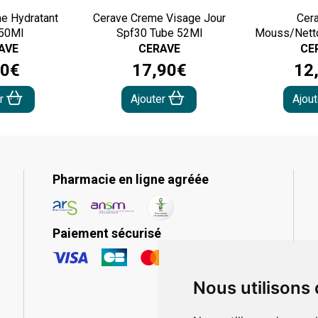
e Hydratant
Cerave Creme Visage Jour
Cer
 50Ml
Spf30 Tube 52Ml
Mouss/Nett
AVE
CERAVE
CE
0
€
17
,
90
€
12
er
Ajouter
Ajou
Pharmacie en ligne agréée
Paiement sécurisé
Nous utilisons