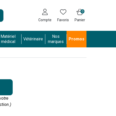
0
Compte
Favoris
Panier
Matériel
Nos
Vétérinaire
Promos
médical
marques
votre
ction.)