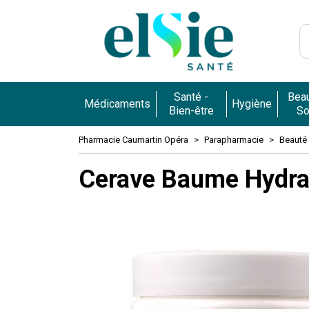
Pharmacie 
Santé -
Beau
Médicaments
Hygiène
Bien-être
So
Pharmacie Caumartin Opéra
Parapharmacie
Beauté 
Cerave Baume Hydra