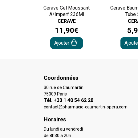
Cerave Gel Moussant
Cerave Baum
A/Imperf 236Ml
Tube
CERAVE
CER
11
,
90
€
5
,
9
Ajouter
Ajout
Coordonnées
30 rue de Caumartin
75009 Paris
Tél. +33 1 40 54 62 28
contact
@
pharmacie-caumartin-opera.com
Horaires
Du lundi au vendredi
de 8h30 à 20h