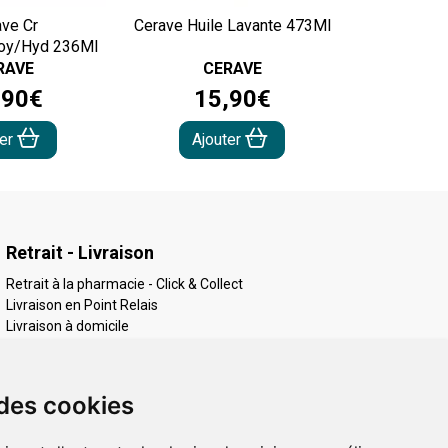
ave Cr
Cerave Huile Lavante 473Ml
oy/Hyd 236Ml
RAVE
CERAVE
,
90
€
15
,
90
€
ter
Ajouter
Retrait - Livraison
Retrait à la pharmacie - Click & Collect
Livraison en Point Relais
Livraison à domicile
 des cookies