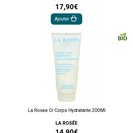
17
,
90
€
Ajouter
La Rosee Cr Corps Hydratante 200Ml
LA ROSÉE
14
,
90
€