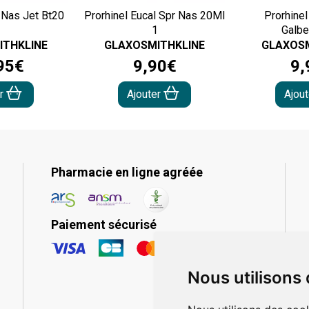
 Nas Jet Bt20
Prorhinel Eucal Spr Nas 20Ml
Prorhine
1
Galb
ITHKLINE
GLAXOSMITHKLINE
GLAXOSM
95
€
9
,
90
€
9
,
er
Ajouter
Ajou
Pharmacie en ligne agréée
Paiement sécurisé
Nous utilisons