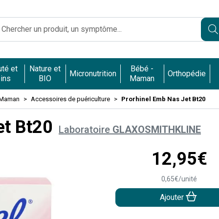
Caumartin Opéra Votre pharmacie en ligne à votre service
té et
Nature et
Bébé -
Micronutrition
Orthopédie
ins
BIO
Maman
 Maman
Accessoires de puériculture
Prorhinel Emb Nas Jet Bt20
et Bt20
Laboratoire
GLAXOSMITHKLINE
12
,
95
€
0
,
65
€
/unité
Ajouter