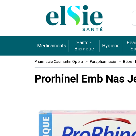
Pharmacie 
Santé -
Beau
Médicaments
Hygiène
Bien-être
So
Pharmacie Caumartin Opéra
Parapharmacie
Bébé -
Prorhinel Emb Nas J