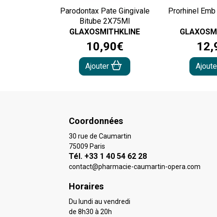
Parodontax Pate Gingivale
Prorhinel Emb
Bitube 2X75Ml
GLAXOSMITHKLINE
GLAXOSM
10
,
90
€
12
,
Ajouter
Ajout
Coordonnées
30 rue de Caumartin
75009 Paris
Tél. +33 1 40 54 62 28
contact
@
pharmacie-caumartin-opera.com
Horaires
Du lundi au vendredi
de 8h30 à 20h