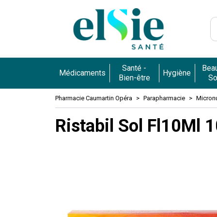
Pharmacie 
Santé -
Beau
Médicaments
Hygiène
Bien-être
So
Pharmacie Caumartin Opéra
Parapharmacie
Micronu
Ristabil Sol Fl10Ml 