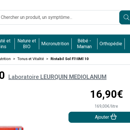
Caumartin Opéra Votre pharmacie en ligne à votre service
té et
Nature et
Bébé -
Micronutrition
Orthopédie
ins
BIO
Maman
trition
Tonus et Vitalité
Ristabil Sol Fl10Ml 10
10
Laboratoire
LEURQUIN MEDIOLANUM
16
,
90
€
169
,
00
€
/
litre
Ajouter