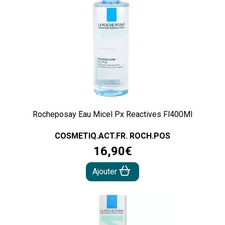
Rocheposay Eau Micel Px Reactives Fl400Ml
COSMETIQ.ACT.FR. ROCH.POS
16
,
90
€
Ajouter