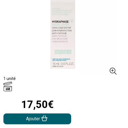
1 unité
6M
17
,
50
€
Ajouter