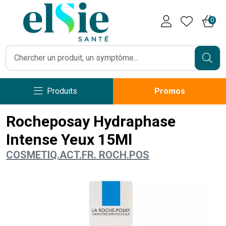
Pharmacie Caumartin Opéra V
0
Produits
Promos
Rocheposay Hydraphase
Intense Yeux 15Ml
COSMETIQ.ACT.FR. ROCH.POS