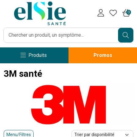
Pharmacie Caumartin Opéra V
0
Produits
Promos
3M santé
Menu/Filtres