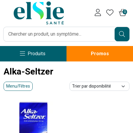
Pharmacie Caumartin Opéra V
0
Produits
Promos
Alka-Seltzer
Menu/Filtres