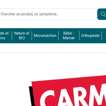
Caumartin Opéra Votre pharmacie en ligne à votre service
té et
Nature et
Bébé -
Micronutrition
Orthopédie
ins
BIO
Maman