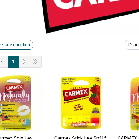
z une question
1
armex Soin Lev
Carmex Stick Lev Spf15
CARMEX 