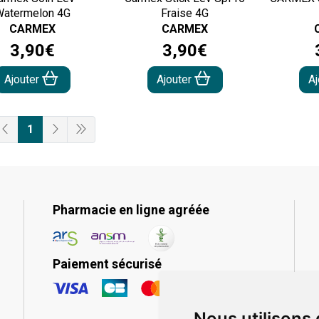
Watermelon 4G
Fraise 4G
CARMEX
CARMEX
3
,
90
€
3
,
90
€
Ajouter
Ajouter
A
1
Pharmacie en ligne agréée
Paiement sécurisé
Nous utilisons