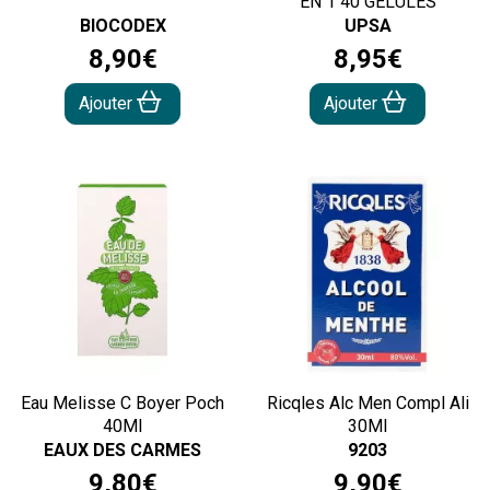
EN 1 40 GELULES
BIOCODEX
UPSA
8
,
90
€
8
,
95
€
Ajouter
Ajouter
Eau Melisse C Boyer Poch
Ricqles Alc Men Compl Ali
40Ml
30Ml
EAUX DES CARMES
9203
9
,
80
€
9
,
90
€