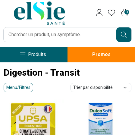
Pharmacie Caumartin Opéra V
0
Produits
Promos
Digestion - Transit
Menu/Filtres