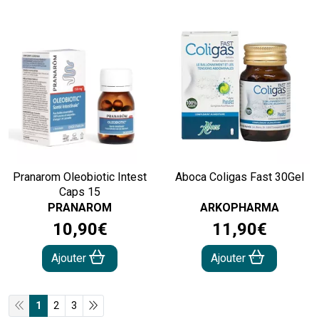
Pranarom Oleobiotic Intest
Aboca Coligas Fast 30Gel
Caps 15
PRANAROM
ARKOPHARMA
10
,
90
€
11
,
90
€
Ajouter
Ajouter
1
2
3