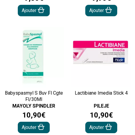
Ajouter
Ajouter
Babyspasmyl S Buv Fl Cgte
Lactibiane Imedia Stick 4
Fl/30Ml
MAYOLY SPINDLER
PILEJE
10
,
90
€
10
,
90
€
Ajouter
Ajouter