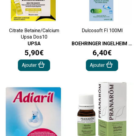
Citrate Betaine/Calcium
Dulcosoft Fl 100Ml
Upsa Dos10
UPSA
BOEHRINGER INGELHEIM FRANCE
5
,
90
€
6
,
40
€
Ajouter
Ajouter