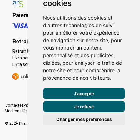
cookies
Paiement sécurisé
Nous utilisons des cookies et
d'autres technologies de suivi
pour améliorer votre expérience
de navigation sur notre site, pour
Retrait - Livraison
vous montrer un contenu
Retrait à la pharmacie - Click & Collect
personnalisé et des publicités
Livraison en Point Relais
ciblées, pour analyser le trafic de
Livraison à domicile
notre site et pour comprendre la
provenance de nos visiteurs.
J'accepte
Contactez-nous
|
Poser une question
|
Déclarer un effet indésirable
|
Je refuse
Mentions légales
|
Conditions générales - CGV
|
Données personnelles
|
Cookies
|
Préférences Cookies
Changer mes préférences
© 2026 Pharmacie Caumartin Opéra
-
Tous droits réservés.
-
Apotekisto