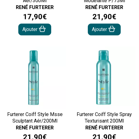
Aér/300Ml
Modelante P/75Ml
RENÉ FURTERER
RENÉ FURTERER
17
,
90
€
21
,
90
€
Ajouter
Ajouter
Furterer Coiff Style Msse
Furterer Coiff Style Spray
Sculptant Aér/200Ml
Texturisant 200Ml
RENÉ FURTERER
RENÉ FURTERER
21
,
90
€
21
,
90
€