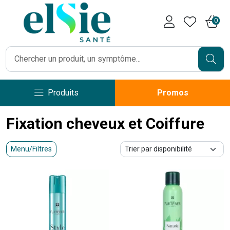
Pharmacie Caumartin Opéra V
0
Produits
Promos
Fixation cheveux et Coiffure
Menu/Filtres