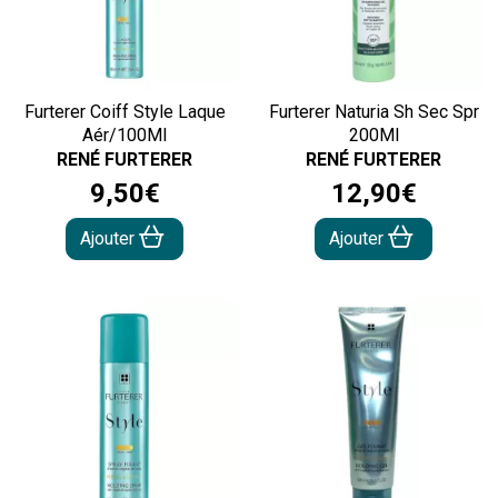
Furterer Coiff Style Laque
Furterer Naturia Sh Sec Spr
Aér/100Ml
200Ml
RENÉ FURTERER
RENÉ FURTERER
9
,
50
€
12
,
90
€
Ajouter
Ajouter