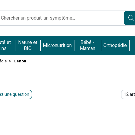
Caumartin Opéra Votre pharmacie en ligne à votre service
té et
Nature et
Bébé -
Micronutrition
Orthopédie
ins
BIO
Maman
édie
Genou
z une question