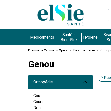
Pharmacie 
Santé -
Beau
Médicaments
Hygiène
Bien-être
So
Pharmacie Caumartin Opéra
Parapharmacie
Orthop
Genou
Pose
Orthopédie
Cou
Coude
Dos