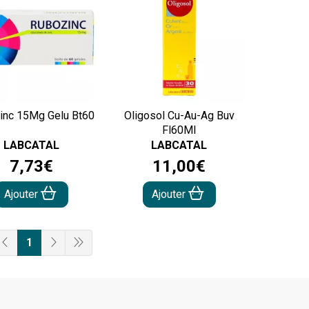
inc 15Mg Gelu Bt60
Oligosol Cu-Au-Ag Buv
Fl60Ml
LABCATAL
LABCATAL
7
,
73
€
11
,
00
€
Ajouter
Ajouter
1