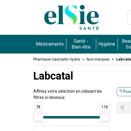
Pharmacie 
Santé -
Beau
Médicaments
Hygiène
Bien-être
So
Pharmacie Caumartin Opéra
Nos marques
Labcata
Labcatal
Affinez votre sélection en utilisant les
Pose
filtres ci-dessous :
7€
11€