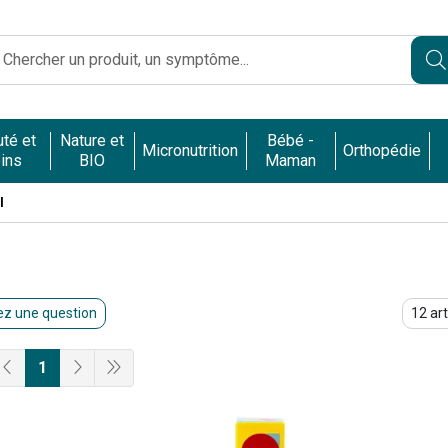
Caumartin Opéra Votre pharmacie en ligne à votre service
té et
Nature et
Bébé -
Micronutrition
Orthopédie
ins
BIO
Maman
l
z une question
1