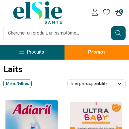
Pharmacie Caumartin Opéra V
0
Produits
Promos
Laits
Menu/Filtres