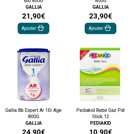
Bio 800G
800G
GALLIA
GALLIA
21
,
90
€
23
,
90
€
Ajouter
Ajouter
Gallia Bb Expert Ar 1Er Age
Pediakid Bebe Gaz Pdr
800G
Stick 12
GALLIA
PEDIAKID
24
,
90
€
10
,
90
€