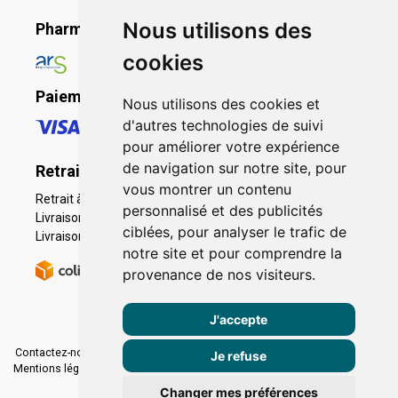
Nous utilisons des
Pharmacie en ligne agréée
cookies
Paiement sécurisé
Nous utilisons des cookies et
d'autres technologies de suivi
pour améliorer votre expérience
de navigation sur notre site, pour
Retrait - Livraison
vous montrer un contenu
Retrait à la pharmacie - Click & Collect
personnalisé et des publicités
Livraison en Point Relais
ciblées, pour analyser le trafic de
Livraison à domicile
notre site et pour comprendre la
provenance de nos visiteurs.
J'accepte
Contactez-nous
|
Poser une question
|
Déclarer un effet indésirable
|
Je refuse
Mentions légales
|
Conditions générales - CGV
|
Données personnelles
|
Cookies
|
Préférences Cookies
Changer mes préférences