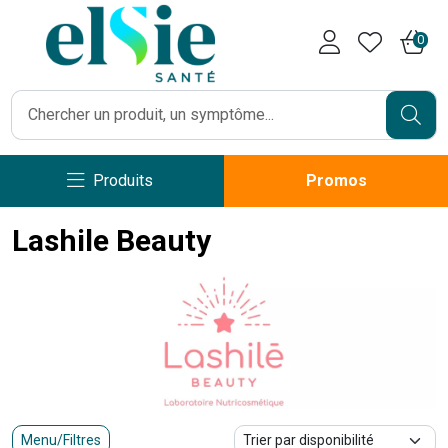
Pharmacie Caumartin Opéra V
0
Produits
Promos
Lashile Beauty
Menu/Filtres