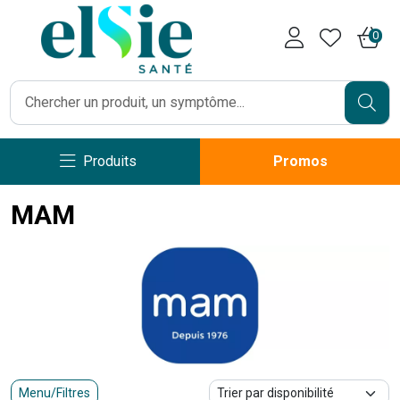
Pharmacie Caumartin Opéra V
0
Produits
Promos
MAM
Menu/Filtres