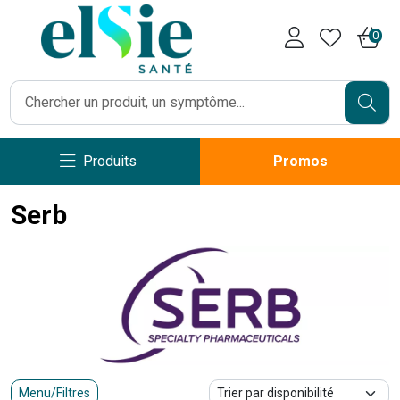
Pharmacie Caumartin Opéra V
0
Produits
Promos
Serb
Menu/Filtres