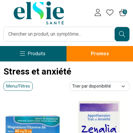
Pharmacie Caumartin Opéra V
0
Produits
Promos
Stress et anxiété
Menu/Filtres