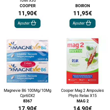
10Ml X30
COOPER
BOIRON
11
,
90
€
11
,
95
€
Ajouter
Ajouter
Magnevie B6 100Mg/10Mg
Cooper Mag 2 Ampoules
Cpr60X2
Phyto Relax X15
8367
MAG 2
17
,
90
€
14
,
90
€