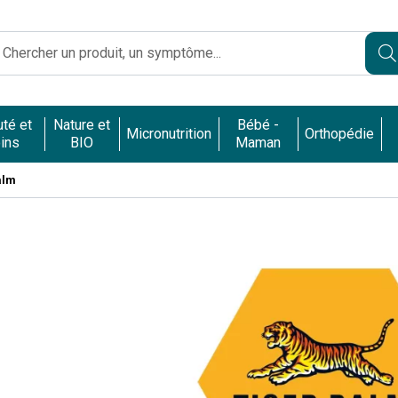
Caumartin Opéra Votre pharmacie en ligne à votre service
té et
Nature et
Bébé -
Micronutrition
Orthopédie
ins
BIO
Maman
alm