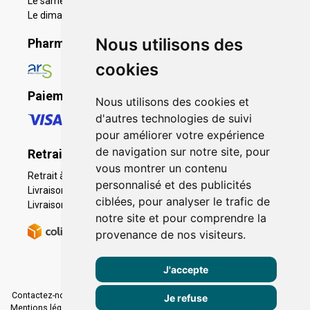
Le samedi de 9h30 à 19h
Le dimanche 11h à 19h
Nous utilisons des
Pharmacie en ligne agréée
cookies
Paiement sécurisé
Nous utilisons des cookies et
d'autres technologies de suivi
pour améliorer votre expérience
de navigation sur notre site, pour
Retrait - Livraison
vous montrer un contenu
Retrait à la pharmacie - Click & Collect
personnalisé et des publicités
Livraison en Point Relais
ciblées, pour analyser le trafic de
Livraison à domicile
notre site et pour comprendre la
provenance de nos visiteurs.
J'accepte
Contactez-nous
|
Poser une question
|
Déclarer un effet indésirable
|
Je refuse
Mentions légales
|
Conditions générales - CGV
|
Données personnelles