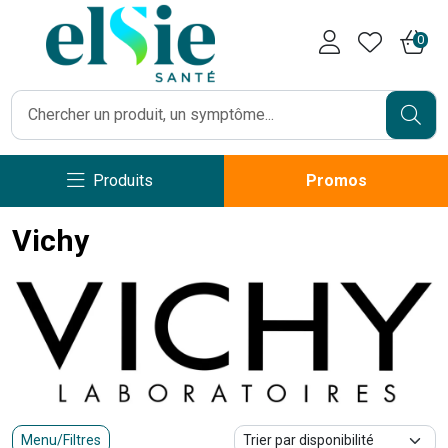
Pharmacie Caumartin Opéra V
0
Produits
Promos
Vichy
Menu/Filtres