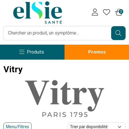
Pharmacie Caumartin Opéra V
0
Produits
Promos
Vitry
Menu/Filtres