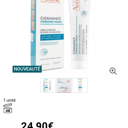
NOUVEAUTÉ
1 unité
6M
24
,
90
€