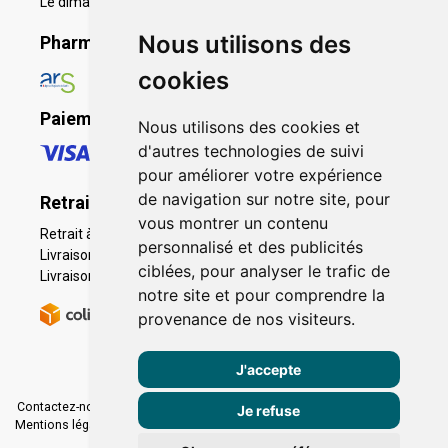
Le dimanche 11h à 19h
Nous utilisons des
Pharmacie en ligne agréée
cookies
Paiement sécurisé
Nous utilisons des cookies et
d'autres technologies de suivi
pour améliorer votre expérience
de navigation sur notre site, pour
Retrait - Livraison
vous montrer un contenu
Retrait à la pharmacie - Click & Collect
personnalisé et des publicités
Livraison en Point Relais
ciblées, pour analyser le trafic de
Livraison à domicile
notre site et pour comprendre la
provenance de nos visiteurs.
J'accepte
Contactez-nous
|
Poser une question
|
Déclarer un effet indésirable
|
Je refuse
Mentions légales
|
Conditions générales - CGV
|
Données personnelles
|
Cookies
|
Préférences Cookies