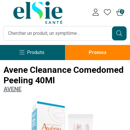
Pharmacie Caumartin Opéra V
0
Produits
Promos
Avene Cleanance Comedomed
Peeling 40Ml
AVENE