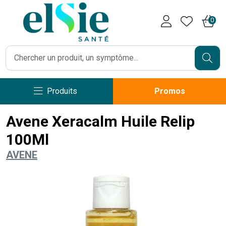
Pharmacie Caumartin Opéra V
0
Produits
Promos
Avene Xeracalm Huile Relip
100Ml
AVENE