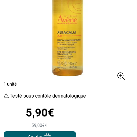
1 unité
Testé sous contôle dermatologique
5
,
90
€
59
,
00
€
/
l.
Ajouter