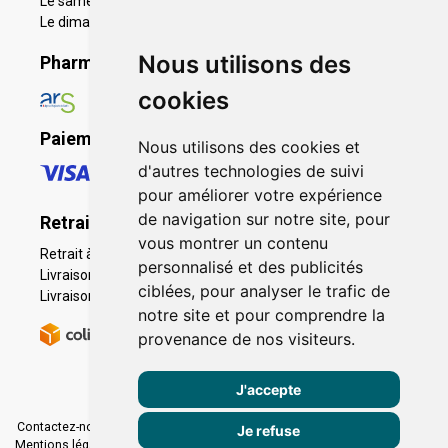
Le samedi de 9h30 à 19h
Le dimanche 11h à 19h
Nous utilisons des
Pharmacie en ligne agréée
cookies
Paiement sécurisé
Nous utilisons des cookies et
d'autres technologies de suivi
pour améliorer votre expérience
de navigation sur notre site, pour
Retrait - Livraison
vous montrer un contenu
Retrait à la pharmacie - Click & Collect
personnalisé et des publicités
Livraison en Point Relais
ciblées, pour analyser le trafic de
Livraison à domicile
notre site et pour comprendre la
provenance de nos visiteurs.
J'accepte
Contactez-nous
|
Poser une question
|
Déclarer un effet indésirable
|
Je refuse
Mentions légales
|
Conditions générales - CGV
|
Données personnelles