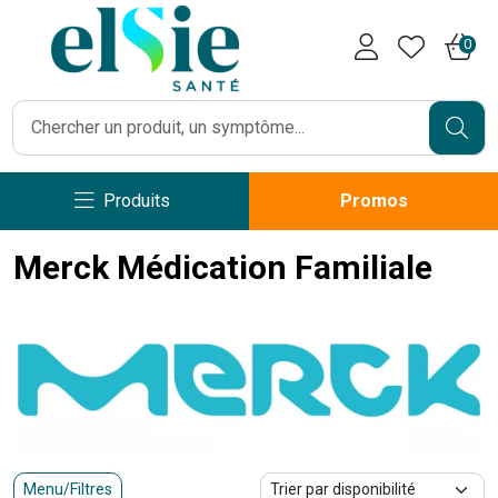
Pharmacie Caumartin Opéra V
0
Produits
Promos
Merck Médication Familiale
Menu/Filtres